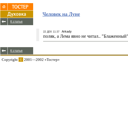
Человек на Луне
К статье
Arkady
22 ДЕК 11:37
поляк, а Лема явно не читал.. "Блаженный
К статье
Copyright
©
2001—2002 «Тостер»