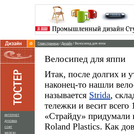
Главстраница
/
Дизайн
/ Велосипед для яппи
Велосипед для яппи
Итак, после долгих и 
наконец-то нашли вело
называется
Strida
, скл
тележки и весит всего
«Страйду» придумали 
ИНТЕРНЕТ
ДУХОВКА
Roland Plastics. Как д
СОФТ
ЖЕЛЕЗО