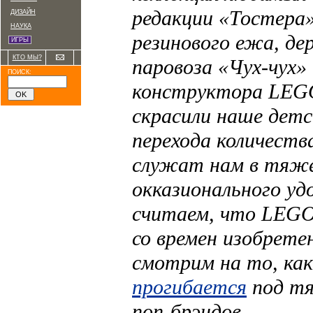
редакции «Тостера»
ДИЗАЙН
НАУКА
резинового ежа, де
ИГРЫ
КТО МЫ?
паровоза «Чух-чух» 
ПОИСК:
конструктора LEGO
скрасили наше детс
перехода количества
служат нам в тяже
окказионального уд
считаем, что LEGO
со времен изобрете
смотрим на то, как
прогибается
под тя
поп-брэндов.