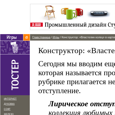
Главстраница
/
Игры
/ Конструктор: «Властелин колец» в карт
Конструктор: «Власте
Сегодня мы вводим еще
которая называется пр
рубрике прилагается н
отступление.
ИНТЕРНЕТ
Лирическое отсту
ДУХОВКА
СОФТ
коллекция любимых
ЖЕЛЕЗО