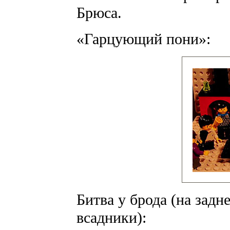
Брюса.
«Гарцующий пони»:
Битва у брода (на зад
всадники):