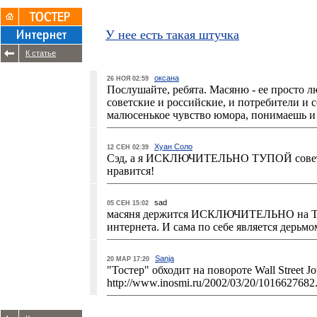
У нее есть такая штучка
К статье
оксана
26 НОЯ 02:59
Послушайте, ребята. Масяню - ее просто л
советские и российские, и потребители и с
малюсенькое чувство юмора, понимаешь и
Хуан Соло
12 СЕН 02:39
Сэд, а я ИСКЛЮЧИТЕЛЬНО ТУПОЙ советск
нравится!
sad
05 СЕН 15:02
масяня держится ИСКЛЮЧИТЕЛЬНО на ТУ
интернета. И сама по себе является дерьм
Sanja
20 МАР 17:20
"Тостер" обходит на повороте Wall Street Jour
http://www.inosmi.ru/2002/03/20/101662768