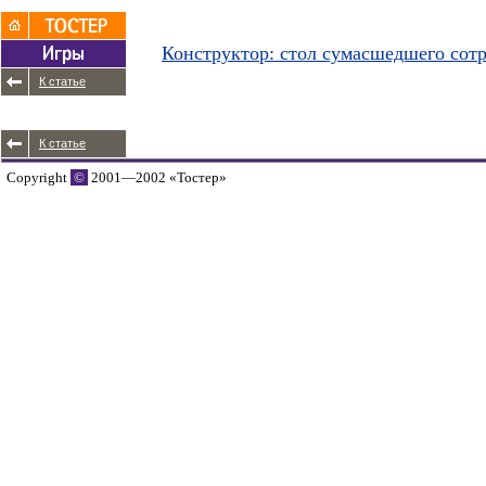
Конструктор: стол сумасшедшего сот
К статье
К статье
Copyright
©
2001—2002 «Тостер»