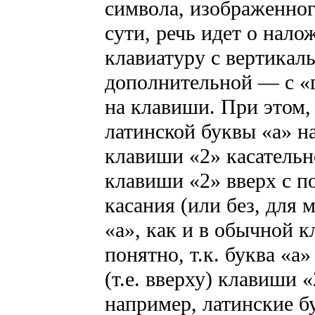
символа, изображенног
сути, речь идет о нал
клавиатуру с вертика
дополнительной — с «
на клавиши. При этом,
латинской буквы «а» н
клавиши «2» касательн
клавиши «2» вверх с 
касания (или без, для 
«а», как и в обычной к
понятно, т.к. буква «а
(т.е. вверху) клавиши «
например, латинские б