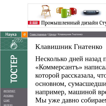
Главстраница
/
Наука
/ Клавишник Гнатенко
Клавишник Гнатенко
Несколько дней назад п
«Коммерсантъ» написал
которой рассказала, чт
основном, сумасшедш
например, машиной вре
ИНТЕРНЕТ
ДУХОВКА
Мы уже давно собирае
СОФТ
ЖЕЛЕЗО