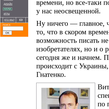
времени, но все-таки п
ДИЗАЙН
у нас неосвещенной.
НАУКА
ИГРЫ
КТО МЫ?
Ну ничего — главное, 
ПОИСК:
то, что в скором време
возможность писать не
изобретателях, но и о
сегодня же и начнем. 
происходит с Украины,
Гнатенко.
Вит
спе
по 