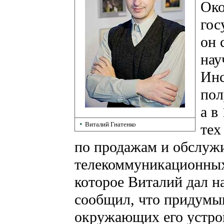
Око
гос
он 
нау
Инс
пол
а в
•
Виталий Гнатенко
тех
по продажам и обслуж
телекоммуникационных
которое Виталий дал н
сообщил, что придумы
окружающих его устрой