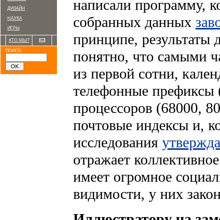
написали программу, к
ДИЗАЙН
собранных данных
зав
НАУКА
ИГРЫ
принципе, результаты 
КТО МЫ?
ПОИСК:
понятно, что самыми ч
из первой сотни, кален
телефонные префиксы (
процессоров (68000, 8
почтовые индексы и, к
исследования
утвержд
отражает коллективное
имеет огромное социал
видимости, у них зако
Иллюстратору на зам