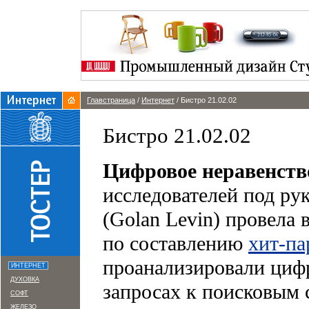
Главстраница
/
Интернет
/ Бистро 21.02.02
Бистро 21.02.02
Цифровое неравенств
исследователей под ру
(Golan Levin) провела
по составлению
хит-па
проанализировали циф
ИНТЕРНЕТ
ДУХОВКА
запросах к поисковым с
СОФТ
ЖЕЛЕЗО