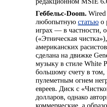
редакционном MSIE 6.
Геббельс-Doom.
Wired
любопытную
статью
о 
играх — в частности, 
(«Этническая чистка»)
американских расисто
сделана на движке Gene
музыку в стиле White 
большому счету в том, 
пулеметным огнем негр
евреев. Диск с «Чистко
долларов, однако авто
коммерческие, а образ