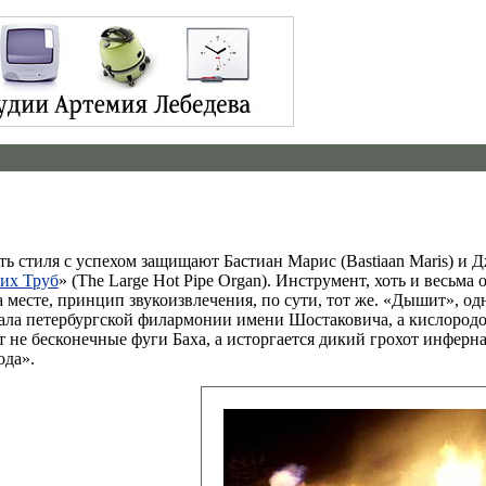
ь стиля с успехом защищают Бастиан Марис (Bastiaan Maris) и 
их Труб
» (The Large Hot Pipe Organ). Инструмент, хоть и весьма
 месте, принцип звукоизвлечения, по сути, тот же. «Дышит», о
 зала петербургской филармонии имени Шостаковича, а кислород
 не бесконечные фуги Баха, а исторгается дикий грохот инферн
ода».