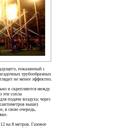
удущего, показанный с
 загадочных трубообразных
лядит не менее эффектно.
льно и скрепляются между
з эти сопла
для подачи воздуха; через
0 сантиметров выше)
, в свою очередь,
вке.
12 на 8 метров. Газовое