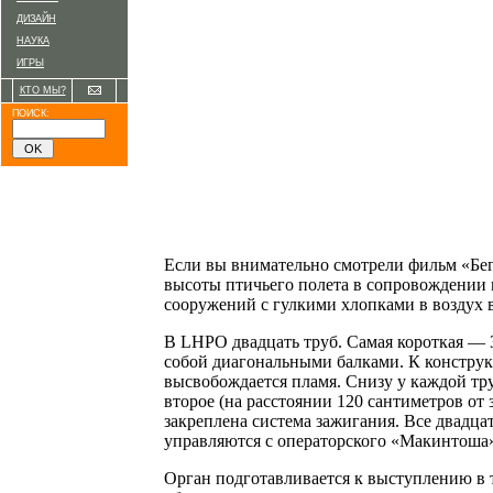
ДИЗАЙН
НАУКА
ИГРЫ
КТО МЫ?
ПОИСК:
Если вы внимательно смотрели фильм «Бег
высоты птичьего полета в сопровождении м
сооружений с гулкими хлопками в воздух 
В LHPO двадцать труб. Самая короткая — 
собой диагональными балками. К конструк
высвобождается пламя. Снизу у каждой тру
второе (на расстоянии 120 сантиметров от 
закреплена система зажигания. Все двадца
управляются с операторского «Макинтоша»
Орган подготавливается к выступлению в т