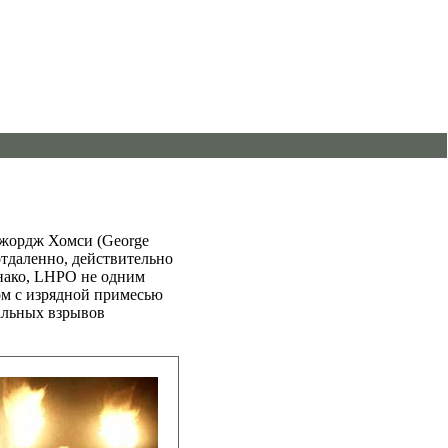
Джордж Хомси (George
 отдаленно, действительно
днако, LHPO не одним
ом с изрядной примесью
альных взрывов