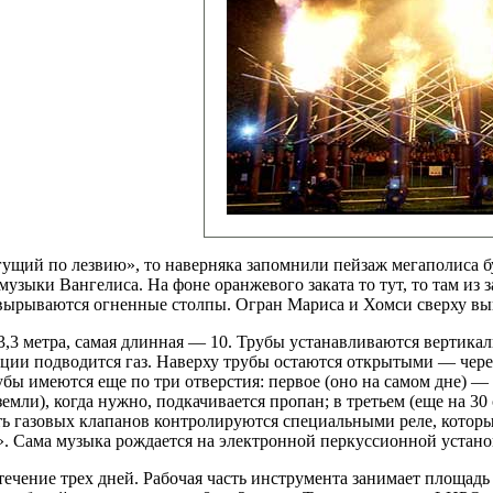
ущий по лезвию», то наверняка запомнили пейзаж мегаполиса б
узыки Вангелиса. На фоне оранжевого заката то тут, то там из
вырываются огненные столпы. Огран Мариса и Хомси сверху выг
3,3 метра, самая длинная — 10. Трубы устанавливаются вертика
ции подводится газ. Наверху трубы остаются открытыми — чере
бы имеются еще по три отверстия: первое (оно на самом дне) — 
земли), когда нужно, подкачивается пропан; в третьем (еще на 3
ть газовых клапанов контролируются специальными реле, которые
. Сама музыка рождается на электронной перкуссионной устано
ечение трех дней. Рабочая часть инструмента занимает площадь 