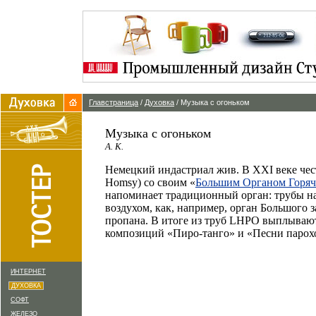
Главстраница
/
Духовка
/ Музыка с огоньком
Музыка с огоньком
А. К.
Немецкий индастриал жив. В ХХI веке чест
Homsy) со своим «
Большим Органом Горяч
напоминает традиционный орган: трубы на
воздухом, как, например, орган Большого
пропана. В итоге из труб LHPO выплывают
композиций «Пиро-танго» и «Песни парох
ИНТЕРНЕТ
ДУХОВКА
СОФТ
ЖЕЛЕЗО