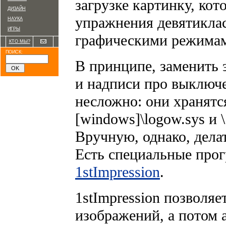
загрузке картинку, ко
ДИЗАЙН
упражнения девятиклас
НАУКА
ИГРЫ
графическими режима
КТО МЫ?
ПОИСК:
В принципе, заменить 
и надписи про выключ
несложно: они хранятся 
[windows]\logow.sys и \
Вручную, однако, делат
Есть специальные про
1stImpression
.
1stImpression позволяе
изображений, а потом 