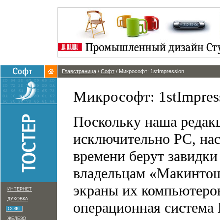
Главстраница
/
Софт
/ Микрософт: 1stImpression
Микрософт: 1stImpres
Поскольку наша редакц
исключительно PC, нас,
времени берут завидк
владельцам «Макинтош
экраны их компьютеров
ИНТЕРНЕТ
ДУХОВКА
операционная система
СОФТ
ЖЕЛЕЗО