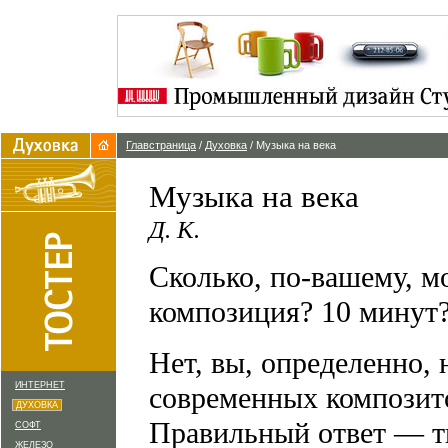
Главстраница
/
Духовка
/ Музыка на века
Музыка на века
Д. К.
Сколько, по-вашему, м
композиция? 10 минут?
Нет, вы, определенно,
ИНТЕРНЕТ
современных композито
ДУХОВКА
Правильный ответ — т
СОФТ
ЖЕЛЕЗО