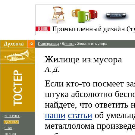
Главстраница
/
Духовка
/ Жилище из мусора
Жилище из мусора
А. Д.
Если кто-то посмеет з
штука абсолютно беспо
найдете, что ответить 
наши
статьи
об умельц
ИНТЕРНЕТ
ДУХОВКА
металлолома произведе
СОФТ
ЖЕЛЕЗО