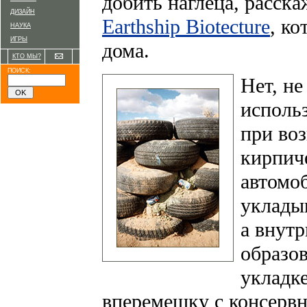
добить наглеца, расск
ДИЗАЙН
Earthship Biotecture
, ко
НАУКА
ИГРЫ
дома.
КТО МЫ?
ПОИСК:
Нет, не
использ
при воз
кирпич
автомо
укладыв
а внут
образо
укладк
вперемешку с консерв