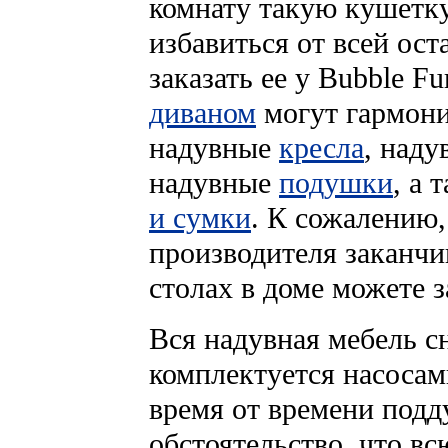
комнату такую кушетку
избавиться от всей ост
заказать ее у Bubble Fu
диваном
могут гармони
надувные
кресла
, над
надувные
подушки
, а
и сумки
. К сожалению,
производителя заканчив
столах в доме можете з
Вся надувная мебель с
комплектуется насосам
время от времени подду
обстоятельство, что в