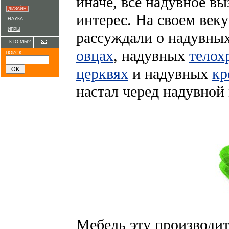
иначе, все надувное в
ДИЗАЙН
интерес. На своем век
НАУКА
ИГРЫ
рассуждали о надувны
КТО МЫ?
овцах
, надувных
телох
ПОИСК:
церквях
и надувных
кр
настал черед надувной
Мебель эту производи