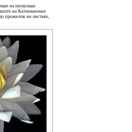
лько на несколько
льтате на Катинькиных
до прожилок на листьях,