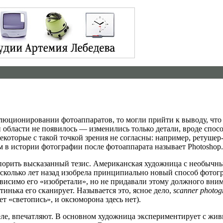
олюционировании фотоаппаратов, то могли прийти к выводу, чт
й области не появилось — изменились только детали, вроде спос
которые с такой точкой зрения не согласны: например, ретушер
 в истории фотографии после фотоаппарата называет Photoshop.
спорить высказанный тезис. Американская художница с необыч
несколько лет назад изобрела принципиально новый способ фотог
езависимо его «изобретали», но не придавали этому должного вни
инька его сканирует. Называется это, ясное дело,
scanner photo
т «светопись», и оксюморона здесь нет).
деле, впечатляют. В основном художница экспериментирует с жи