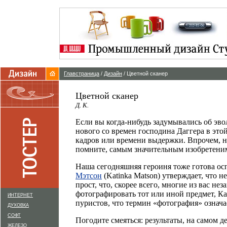
Главстраница
/
Дизайн
/ Цветной сканер
Цветной сканер
Д. К.
Если вы когда-нибудь задумывались об эв
нового со времен господина Даггера в это
кадров или времени выдержки. Впрочем, не
помните, самым значительным изобретеним
Наша сегодняшняя героиня тоже готова о
Мэтсон
(Katinka Matson) утверждает, что 
прост, что, скорее всего, многие из вас н
фотографировать тот или иной предмет, Кат
ИНТЕРНЕТ
пуристов, что термин «фотография» означае
ДУХОВКА
СОФТ
Погодите смеяться: результаты, на самом 
ЖЕЛЕЗО