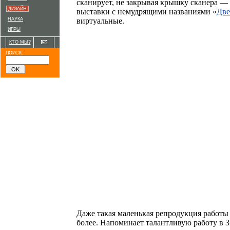
сканирует, не закрывая крышку сканера — ч
ДИЗАЙН
выставки с немудрящими названиями «
Две
НАУКА
виртуальные.
ИГРЫ
КТО МЫ?
ПОИСК:
Даже такая маленькая репродукция работы 
более. Напоминает талантливую работу в 