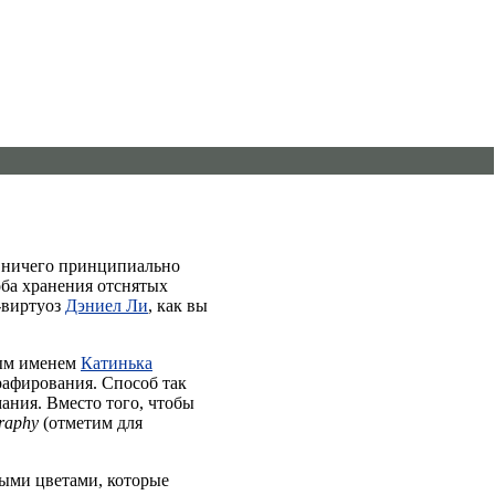
о ничего принципиально
оба хранения отснятых
-виртуоз
Дэниел Ли
, как вы
ным именем
Катинька
рафирования. Способ так
мания. Вместо того, чтобы
graphy
(отметим для
выми цветами, которые