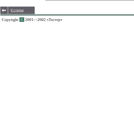
К статье
Copyright
©
2001—2002 «Тостер»