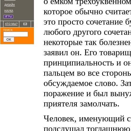
о емком трехбуквенном
ДИЗАЙН
которое обычно считае
НАУКА
ИГРЫ
это просто сочетание б
КТО МЫ?
любого другого сочета
ПОИСК:
некоторые так болезне
заявил он. Его товарищ
принципиальность и он
пальцем во все сторон
обсуждаемое слово. З
поражение и был выну
приятеля замолчать.
Человек, именующий се
подслушал тогдашнюю 