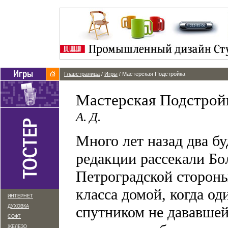
Главстраница
/
Игры
/ Мастерская Подстройка
Мастерская Подстрой
А. Д.
Много лет назад два б
редакции рассекали Б
Петроградской стороны
класса домой, когда од
ИНТЕРНЕТ
ДУХОВКА
спутником не дававшей
СОФТ
ЖЕЛЕЗО